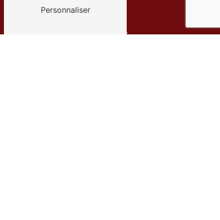
Personnaliser
Adresse
370 boulevard Jules Durand
76600 Le Havre
Téléphone
01 34 30 35 30