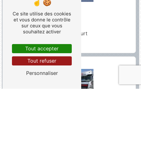
Ce site utilise des cookies
et vous donne le contrôle
NUCOURT
sur ceux que vous
souhaitez activer
rue de Paris 95420, Nucourt
01 34 30 35 30
Tout accepter
Tout refuser
Personnaliser
LE HAVRE
370 boulevard Jules Durand 76600, Le havre