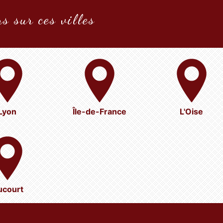
s sur ces villes
Lyon
Île-de-France
L'Oise
ucourt