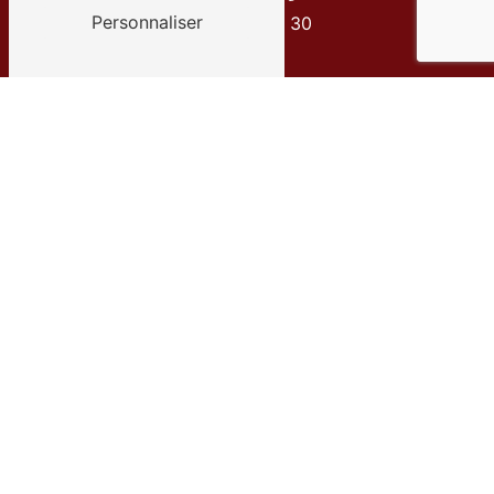
Personnaliser
01 34 30 35 30
E-mail
info@transportsachille.fr
Contactez-nous