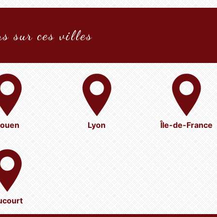
s sur ces villes
ouen
Lyon
Île-de-France
ucourt